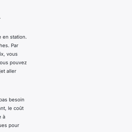
s.
 en station.
hes. Par
ix, vous
 vous pouvez
et aller
 pas besoin
t, le coût
e à
ques pour