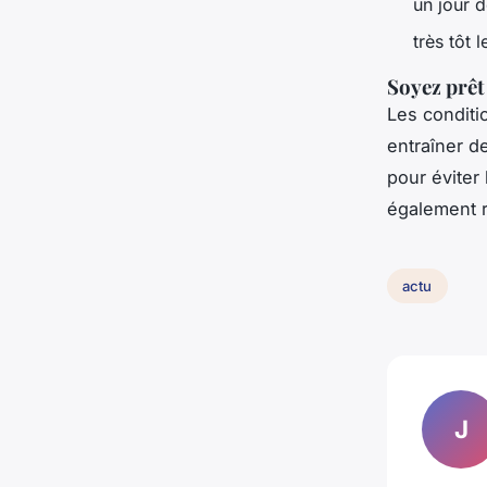
un jour 
très tôt l
Soyez prêt
Les conditi
entraîner d
pour éviter 
également r
actu
J