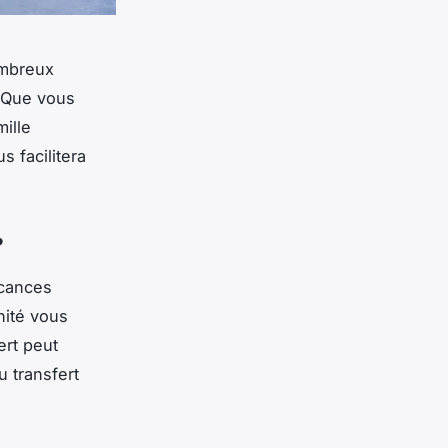
ombreux
. Que vous
ille
s facilitera
?
acances
nité vous
ert peut
u transfert