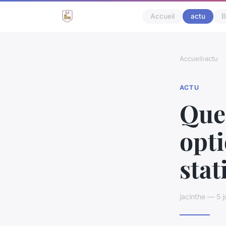
Accueil
actu
B
Accueil
›
actu
ACTU
Quel
opti
stat
jacinthe — 5 