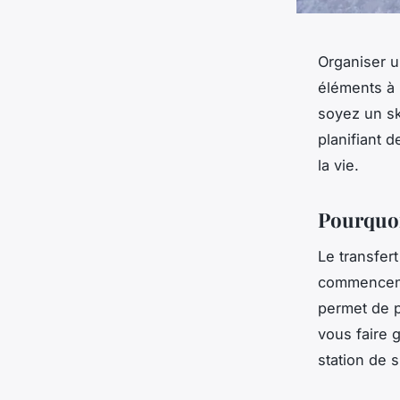
Organiser u
éléments à 
soyez un sk
planifiant d
la vie.
Pourquoi 
Le transfer
commencent 
permet de p
vous faire 
station de 