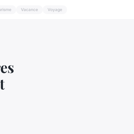
urisme
Vacance
Voyage
res
t