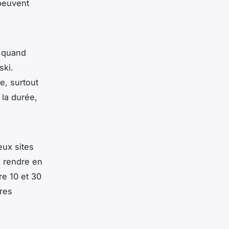
peuvent
r quand
ski.
e, surtout
 la durée,
ux sites
e rendre en
re 10 et 30
res