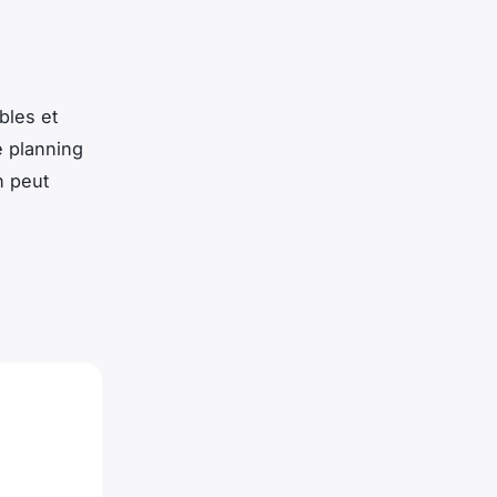
bles et
e planning
n peut