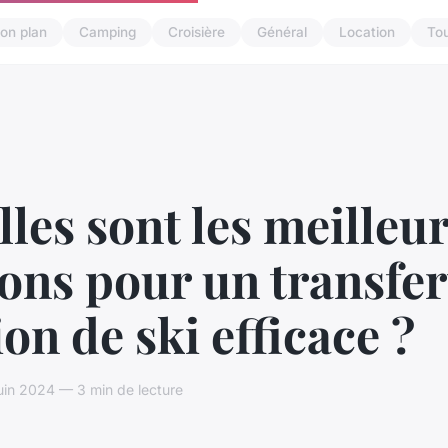
on plan
Camping
Croisière
Général
Location
To
les sont les meilleu
ons pour un transfer
ion de ski efficace ?
juin 2024 — 3 min de lecture