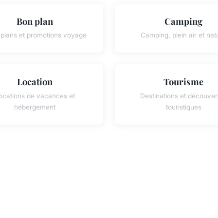
Bon plan
Camping
plans et promotions voyage
Camping, plein air et nat
Location
Tourisme
ocations de vacances et
Destinations et découver
hébergement
touristiques