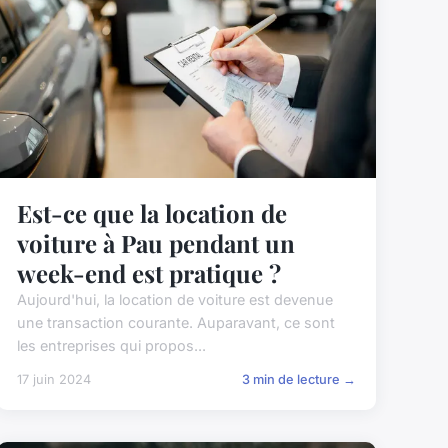
Est-ce que la location de
voiture à Pau pendant un
week-end est pratique ?
Aujourd'hui, la location de voiture est devenue
une transaction courante. Auparavant, ce sont
les entreprises qui propos...
17 juin 2024
3 min de lecture →