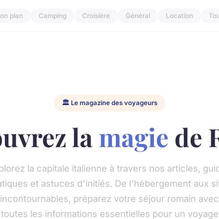
on plan
Camping
Croisière
Général
Location
To
🏛️ Le magazine des voyageurs
uvrez la
magie
de 
lorez la capitale italienne à travers nos articles, gu
atiques et astuces d'initiés. De l'hébergement aux si
incontournables, préparez votre séjour romain avec
toutes les informations essentielles pour un voyage