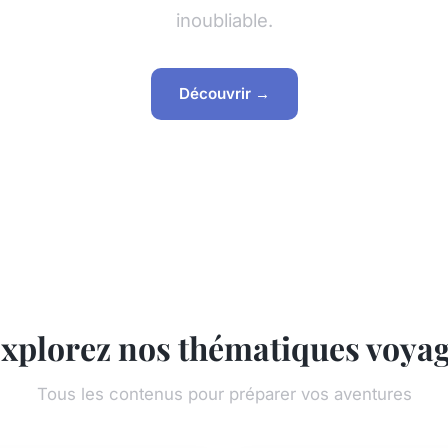
inoubliable.
Découvrir →
xplorez nos thématiques voya
Tous les contenus pour préparer vos aventures