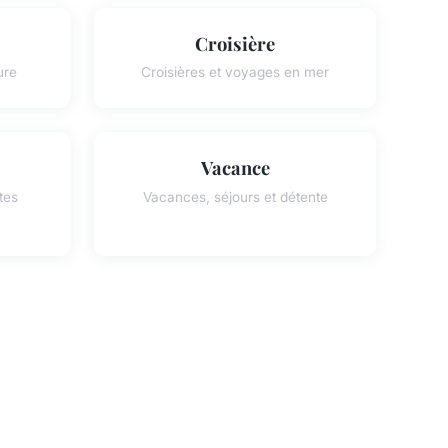
Croisière
ure
Croisières et voyages en mer
Vacance
tes
Vacances, séjours et détente