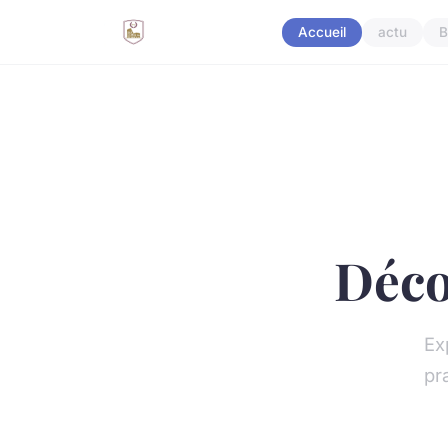
Accueil
actu
B
Déco
Exp
pr