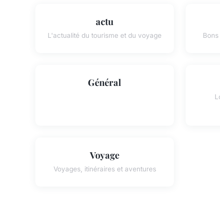
actu
L'actualité du tourisme et du voyage
Bons 
Général
L
Voyage
Voyages, itinéraires et aventures