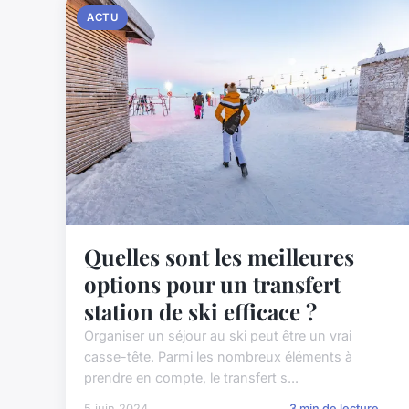
ACTU
Quelles sont les meilleures
options pour un transfert
station de ski efficace ?
Organiser un séjour au ski peut être un vrai
casse-tête. Parmi les nombreux éléments à
prendre en compte, le transfert s...
5 juin 2024
3 min de lecture →