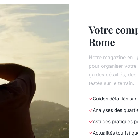
Votre com
Rome
Notre magazine en li
pour organiser votre 
guides détaillés, des
testés sur le terrain.
Guides détaillés su
Analyses des quarti
Astuces pratiques p
Actualités touristiq