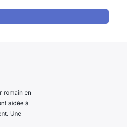
ur romain en
ont aidée à
ent. Une