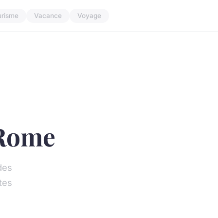
urisme
Vacance
Voyage
Rome
ides
tes