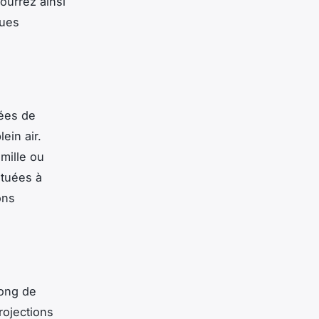
ourrez ainsi
ques
pées de
ein air.
mille ou
ituées à
ons
long de
rojections