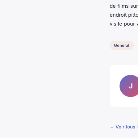
de films su
endroit pit
visite pour
Général
J
← Voir tous 