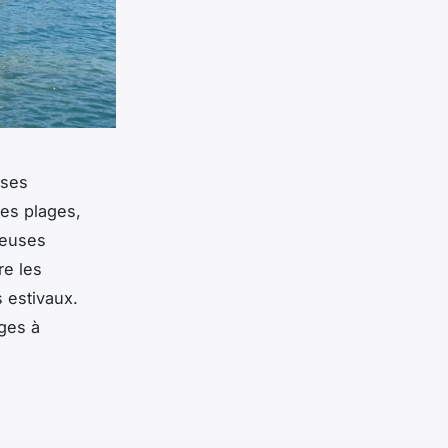
 ses
ces plages,
reuses
re les
s estivaux.
nges à