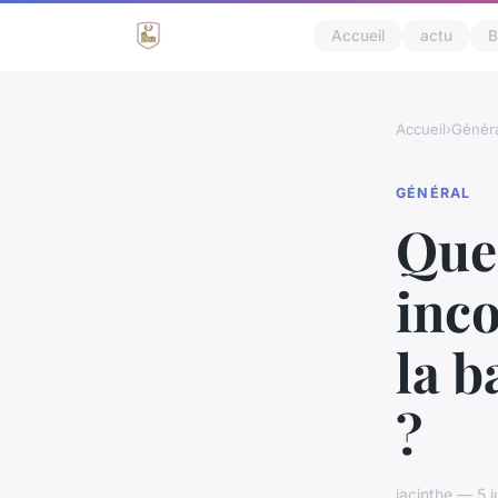
Accueil
actu
B
Accueil
›
Généra
GÉNÉRAL
Quel
inco
la b
?
jacinthe — 5 j