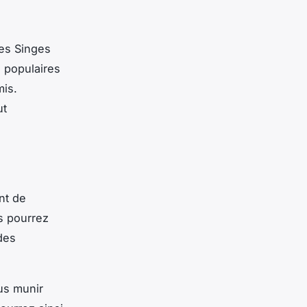
des Singes
s populaires
mis.
ut
nt de
s pourrez
des
us munir