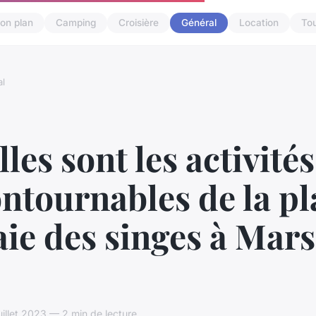
on plan
Camping
Croisière
Général
Location
To
l
les sont les activités
ntournables de la pl
aie des singes à Mars
uillet 2023 — 2 min de lecture