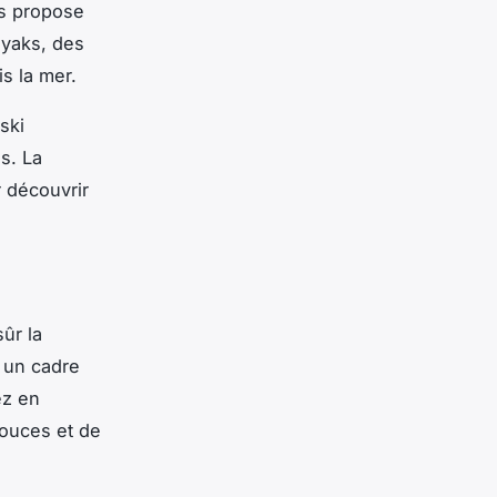
es propose
ayaks, des
s la mer.
ski
s. La
 découvrir
ûr la
e un cadre
ez en
douces et de