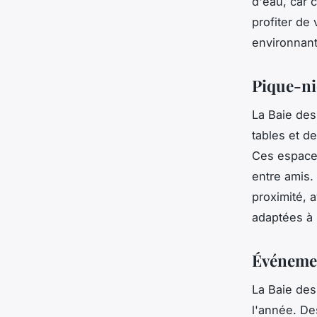
d'eau, car 
profiter de
environnant
Pique-niq
La Baie des
tables et d
Ces espaces
entre amis.
proximité, 
adaptées à 
Événemen
La Baie des
l'année. De