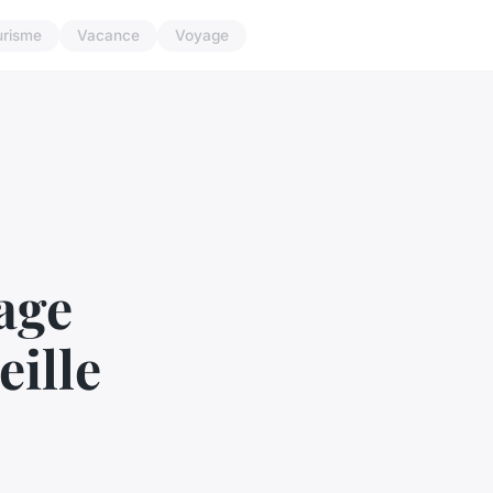
urisme
Vacance
Voyage
age
eille