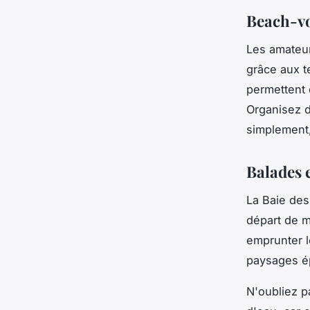
Beach-vo
Les amateur
grâce aux t
permettent 
Organisez d
simplement,
Balades 
La Baie des
départ de m
emprunter l
paysages é
N'oubliez 